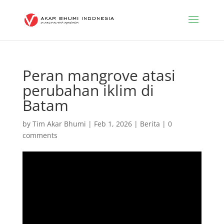
Peran mangrove atasi
perubahan iklim di
Batam
by
Tim Akar Bhumi
|
Feb 1, 2026
|
Berita
|
0
comments