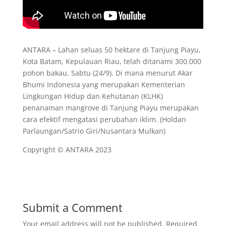
ANTARA – Lahan seluas 50 hektare di Tanjung Piayu,
Kota Batam, Kepulauan Riau, telah ditanami 300.000
pohon bakau, Sabtu (24/9). Di mana menurut Akar
Bhumi Indonesia yang merupakan Kementerian
Lingkungan Hidup dan Kehutanan (KLHK)
penanaman mangrove di Tanjung Piayu merupakan
cara efektif mengatasi perubahan iklim. (Holdan
Parlaungan/Satrio Giri/Nusantara Mulkan)
Copyright © ANTARA 2023
Submit a Comment
Your email address will not be published.
Required