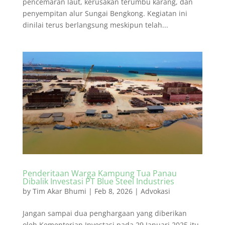
pencemaran laut, kerusakan terumbu karang, dan
penyempitan alur Sungai Bengkong. Kegiatan ini
dinilai terus berlangsung meskipun telah...
Penderitaan Warga Kampung Tua Panau
Dibalik Investasi PT Blue Steel Industries
by
Tim Akar Bhumi
|
Feb 8, 2026
|
Advokasi
Jangan sampai dua penghargaan yang diberikan
oleh Kementerian Investasi pada 29 Januari 2025 itu