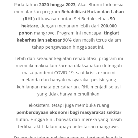
Pada tahun
2020 hingga 2023
, Akar Bhumi Indonesia
menjalankan program
Rehabilitasi Hutan dan Lahan
(RHL)
di kawasan hutan Sei Beduk seluas
50
hektare
, dengan menanam lebih dari
200.000
pohon
mangrove. Program ini mencapai
tingkat
keberhasilan sebesar 90%
dan masih terus dalam
tahap pengawasan hingga saat ini.
Lebih dari sekadar kegiatan rehabilitasi, program ini
memiliki makna lain karena dilaksanakan di tengah
masa pandemi COVID-19, saat krisis ekonomi
melanda dan banyak masyarakat pesisir yang
kehilangan mata pencaharian. RHL menjadi solusi
yang tidak hanya memulihkan
ekosistem, tetapi juga membuka ruang
pemberdayaan ekonomi bagi masyarakat sekitar
hutan. Hingga kini, banyak dari mereka yang masih
terlibat aktif dalam upaya pelestarian mangrove.
Dalam tiga tahun pelaksanaannya, terdapat kendala-