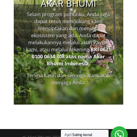
AKAR BHUMI
Selain program pohonku, Anda juga
dapat terus mendukung kami
menciptakan dan menjaga
ekosistem yang ada. Anda dapat
melakukannya melalui akun PayPal
kami, atau melalui rekening
BRI
0621
0100 0634 308 atas nama Akar
Bhumi Indonesia.
Terima kasih dan semoga alam akan
menjaga Anda.
Ayo!
Saling kenal