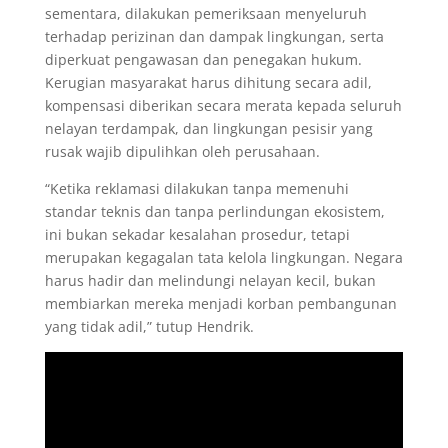
sementara, dilakukan pemeriksaan menyeluruh
terhadap perizinan dan dampak lingkungan, serta
diperkuat pengawasan dan penegakan hukum.
Kerugian masyarakat harus dihitung secara adil,
kompensasi diberikan secara merata kepada seluruh
nelayan terdampak, dan lingkungan pesisir yang
rusak wajib dipulihkan oleh perusahaan.
“Ketika reklamasi dilakukan tanpa memenuhi
standar teknis dan tanpa perlindungan ekosistem,
ini bukan sekadar kesalahan prosedur, tetapi
merupakan kegagalan tata kelola lingkungan. Negara
harus hadir dan melindungi nelayan kecil, bukan
membiarkan mereka menjadi korban pembangunan
yang tidak adil,” tutup Hendrik.