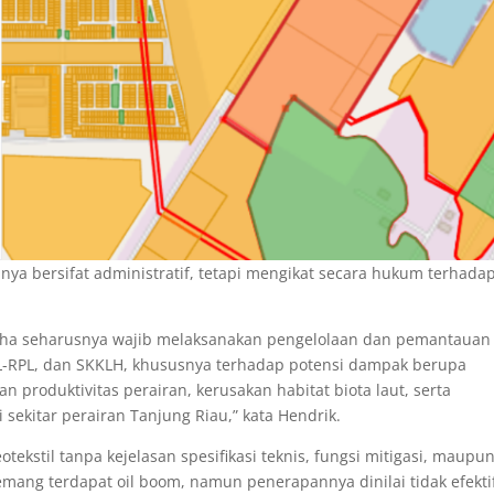
nya bersifat administratif, tetapi mengikat secara hukum terhada
aha seharusnya wajib melaksanakan pengelolaan dan pemantauan
-RPL, dan SKKLH, khususnya terhadap potensi dampak berupa
n produktivitas perairan, kerusakan habitat biota laut, serta
ekitar perairan Tanjung Riau,” kata Hendrik.
kstil tanpa kejelasan spesifikasi teknis, fungsi mitigasi, maupu
emang terdapat oil boom, namun penerapannya dinilai tidak efekti