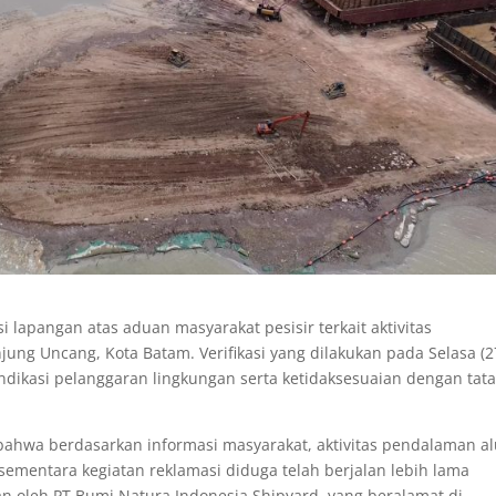
i lapangan atas aduan masyarakat pesisir terkait aktivitas
jung Uncang, Kota Batam. Verifikasi yang dilakukan pada Selasa (2
dikasi pelanggaran lingkungan serta ketidaksesuaian dengan tat
bahwa berdasarkan informasi masyarakat, aktivitas pendalaman al
 sementara kegiatan reklamasi diduga telah berjalan lebih lama
kan oleh PT Bumi Natura Indonesia Shipyard, yang beralamat di