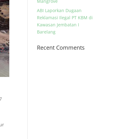
Mangrove
ABI Laporkan Dugaan
Reklamasi Ilegal PT KBM di
Kawasan Jembatan I
Barelang
Recent Comments
7
a
ur