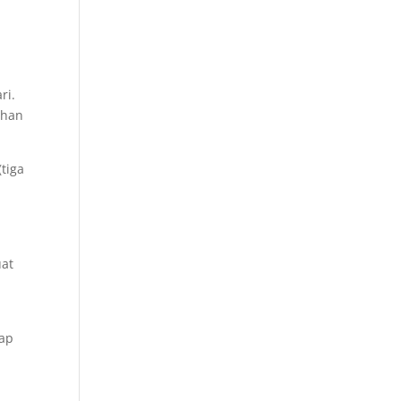
ri.
uhan
(tiga
uat
kap
-