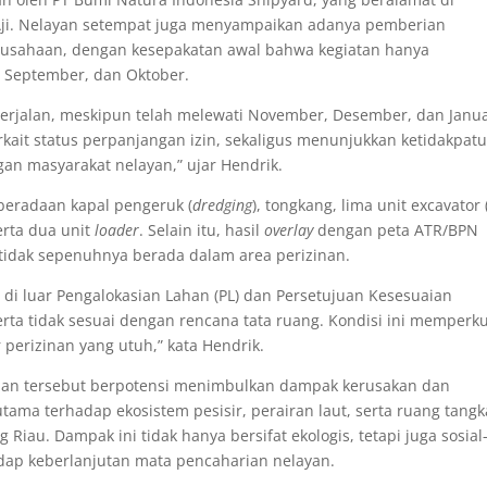
ji. Nelayan setempat juga menyampaikan adanya pemberian
erusahaan, dengan kesepakatan awal bahwa kegiatan hanya
, September, dan Oktober.
 berjalan, meskipun telah melewati November, Desember, dan Janua
rkait status perpanjangan izin, sekaligus menunjukkan ketidakpat
an masyarakat nelayan,” ujar Hendrik.
beradaan kapal pengeruk (
dredging
), tongkang, lima unit excavator 
serta dua unit
loader
. Selain itu, hasil
overlay
dengan peta ATR/BPN
 tidak sepenuhnya berada dalam area perizinan.
 di luar Pengalokasian Lahan (PL) dan Persetujuan Kesesuaian
rta tidak sesuai dengan rencana tata ruang. Kondisi ini memperk
perizinan yang utuh,” kata Hendrik.
izinan tersebut berpotensi menimbulkan dampak kerusakan dan
tama terhadap ekosistem pesisir, perairan laut, serta ruang tang
Riau. Dampak ini tidak hanya bersifat ekologis, tetapi juga sosial
dap keberlanjutan mata pencaharian nelayan.