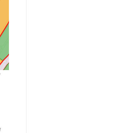
p
n
f