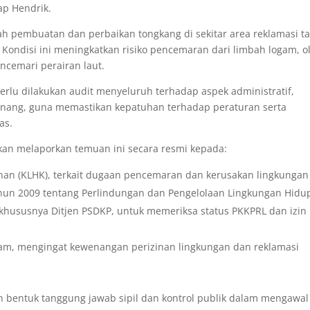
p Hendrik.
alah pembuatan dan perbaikan tongkang di sekitar area reklamasi t
Kondisi ini meningkatkan risiko pencemaran dari limbah logam, ol
ncemari perairan laut.
perlu dilakukan audit menyeluruh terhadap aspek administratif,
rwenang, guna memastikan kepatuhan terhadap peraturan serta
as.
akan melaporkan temuan ini secara resmi kepada:
an (KLHK), terkait dugaan pencemaran dan kerusakan lingkungan
un 2009 tentang Perlindungan dan Pengelolaan Lingkungan Hidu
 khususnya Ditjen PSDKP, untuk memeriksa status PKKPRL dan izin
m, mengingat kewenangan perizinan lingkungan dan reklamasi
 bentuk tanggung jawab sipil dan kontrol publik dalam mengawal