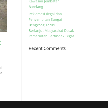
Kawasan Jembatan I
Barelang
Reklamasi Ilegal dan
Penyempitan Sungai
Bengkong Terus
Berlanjut,Masyarakat Desak
Pemerintah Bertindak Tegas
t
Recent Comments
ni
ar