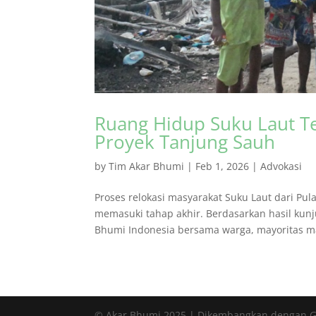
Ruang Hidup Suku Laut T
Proyek Tanjung Sauh
by
Tim Akar Bhumi
|
Feb 1, 2026
|
Advokasi
Proses relokasi masyarakat Suku Laut dari P
memasuki tahap akhir. Berdasarkan hasil kun
Bhumi Indonesia bersama warga, mayoritas ma
© Akar Bhumi 2025 | Dikembangkan dengan 